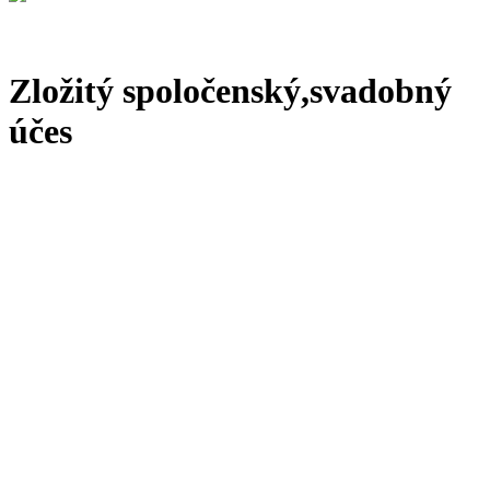
Zložitý spoločenský,svadobný
účes