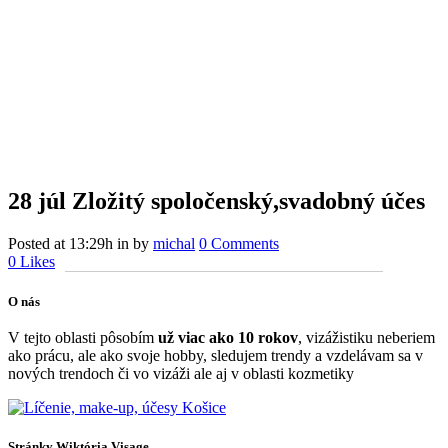
28 júl
Zložitý spoločenský,svadobný účes
Posted at 13:29h
in
by
michal
0 Comments
0
Likes
O nás
V tejto oblasti pôsobím
už viac ako 10 rokov
, vizážistiku neberiem
ako prácu, ale ako svoje hobby, sledujem trendy a vzdelávam sa v
nových trendoch či vo vizáži ale aj v oblasti kozmetiky
Stránky Wiktória Visage