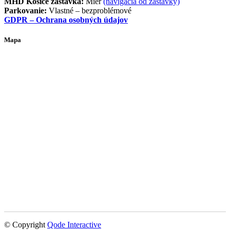
MHD Košice zastávka:
Mier
(navigácia od zastávky)
Parkovanie:
Vlastné – bezproblémové
GDPR – Ochrana osobných údajov
Mapa
© Copyright
Qode Interactive