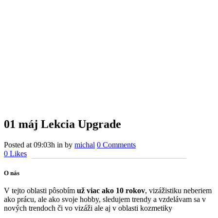
01 máj
Lekcia Upgrade
Posted at 09:03h
in
by
michal
0 Comments
0
Likes
O nás
V tejto oblasti pôsobím
už viac ako 10 rokov
, vizážistiku neberiem
ako prácu, ale ako svoje hobby, sledujem trendy a vzdelávam sa v
nových trendoch či vo vizáži ale aj v oblasti kozmetiky