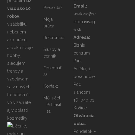
pôsobím
už
Email:
Prečo Ja?
viac ako 10
wiktoria@w
rokov
,
Moja
iktoriavisag
vizážistiku
práca
e.sk
neberiem
Adresa:
Referencie
ako prácu,
Biznis
ale ako svoje
Služby a
centrum
hobby,
cenník
Park
sledujem
Objednať
Anička, 1.
trendy a
sa
poschodie,
vzdelávam
Pod
Kontakt
sa v nových
šiancom
trendoch či
Môj účet
1D, 040 01
vo vizáži ale
Prihlásiť
Košice
aj v oblasti
sa
Otváracia
kozmetiky
doba:
Pondelok –