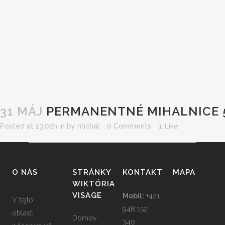
31 MÁJ
PERMANENTNÉ MIHALNICE 5
Posted at 13:02h
in
by
michal
0 Comments
1
Like
O NÁS
STRÁNKY
KONTAKT
MAPA
WIKTÓRIA
VISAGE
Mobil:
+421
V tejto
948 152
oblasti
Domov
340