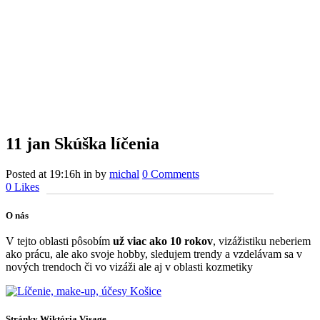
11 jan
Skúška líčenia
Posted at 19:16h
in
by
michal
0 Comments
0
Likes
O nás
V tejto oblasti pôsobím
už viac ako 10 rokov
, vizážistiku neberiem
ako prácu, ale ako svoje hobby, sledujem trendy a vzdelávam sa v
nových trendoch či vo vizáži ale aj v oblasti kozmetiky
Stránky Wiktória Visage