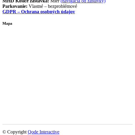
MHD Košice zastávka:
Mier
(navigácia od zastávky)
Parkovanie:
Vlastné – bezproblémové
GDPR – Ochrana osobných údajov
Mapa
© Copyright
Qode Interactive