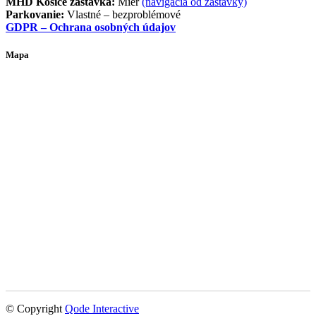
MHD Košice zastávka:
Mier
(navigácia od zastávky)
Parkovanie:
Vlastné – bezproblémové
GDPR – Ochrana osobných údajov
Mapa
© Copyright
Qode Interactive