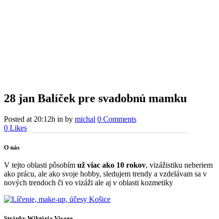
28 jan
Balíček pre svadobnú mamku
Posted at 20:12h
in
by
michal
0 Comments
0
Likes
O nás
V tejto oblasti pôsobím
už viac ako 10 rokov
, vizážistiku neberiem
ako prácu, ale ako svoje hobby, sledujem trendy a vzdelávam sa v
nových trendoch či vo vizáži ale aj v oblasti kozmetiky
Stránky Wiktória Visage